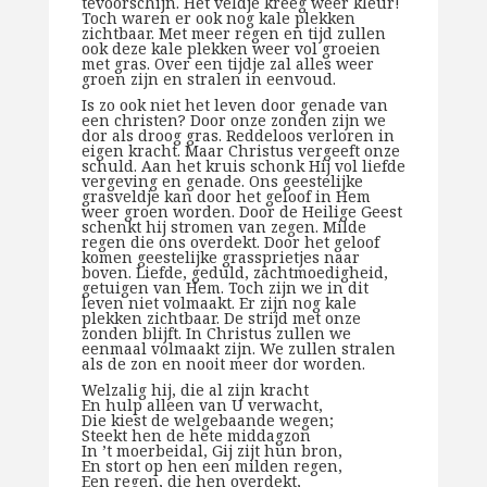
tevoorschijn. Het veldje kreeg weer kleur!
Toch waren er ook nog kale plekken
zichtbaar. Met meer regen en tijd zullen
ook deze kale plekken weer vol groeien
met gras. Over een tijdje zal alles weer
groen zijn en stralen in eenvoud.
Is zo ook niet het leven door genade van
een christen? Door onze zonden zijn we
dor als droog gras. Reddeloos verloren in
eigen kracht. Maar Christus vergeeft onze
schuld. Aan het kruis schonk Hij vol liefde
vergeving en genade. Ons geestelijke
grasveldje kan door het geloof in Hem
weer groen worden. Door de Heilige Geest
schenkt hij stromen van zegen. Milde
regen die ons overdekt. Door het geloof
komen geestelijke grassprietjes naar
boven. Liefde, geduld, zachtmoedigheid,
getuigen van Hem. Toch zijn we in dit
leven niet volmaakt. Er zijn nog kale
plekken zichtbaar. De strijd met onze
zonden blijft. In Christus zullen we
eenmaal volmaakt zijn. We zullen stralen
als de zon en nooit meer dor worden.
Welzalig hij, die al zijn kracht
En hulp alleen van U verwacht,
Die kiest de welgebaande wegen;
Steekt hen de hete middagzon
In ’t moerbeidal, Gij zijt hun bron,
En stort op hen een milden regen,
Een regen, die hen overdekt,