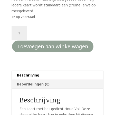
iedere kaart wordt standaard een (creme) envelop
meegeleverd.
16 op voorraad
Christelijke
kaart
-
Toevoegen aan winkelwagen
met
het
gedicht
Houd
vol
Beschrijving
aantal
Beoordelingen (0)
Beschrijving
Een kaart met het gedicht Houd Vol. Deze
christelijke kaart kun je gebruiken bij diverse