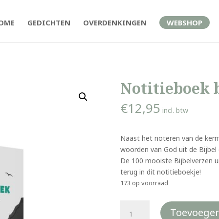
OME
GEDICHTEN
OVERDENKINGEN
WEBSHOP
Notitieboek 
€
12,95
incl. btw
Naast het noteren van de ker
woorden van God uit de Bijbel o
De 100 mooiste Bijbelverzen 
terug in dit notitieboekje!
173 op voorraad
Notitieboek
Toevoegen
bij