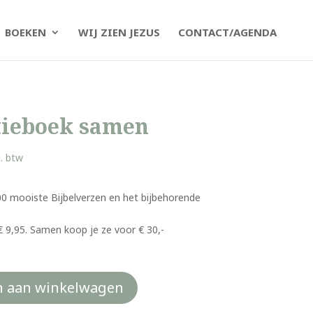
BOEKEN
WIJ ZIEN JEZUS
CONTACT/AGENDA
tieboek samen
kelijke
uidige
l. btw
ijs
:
4,00.
0 mooiste Bijbelverzen en het bijbehorende
€ 9,95. Samen koop je ze voor € 30,-
 aan winkelwagen