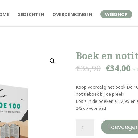
OME
GEDICHTEN
OVERDENKINGEN
WEBSHOP
Boek en noti
Oorspron
H
€
35,90
€
34,00
inc
prijs
pr
was:
is
€35,90.
€3
Koop voordelig het boek De 10
notitieboek bij de preek!
Los zijn de boeken € 22,95 en 
242 op voorraad
Boek
Toevoegen
en
notitieboek