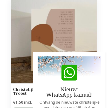
Nieuw:
Christelijke kaart – met het gedicht
Troost
WhatsApp kanaal!
€
1,50
incl. btw
Ontvang de nieuwste christelijke
gedichten via ons WhatsApp