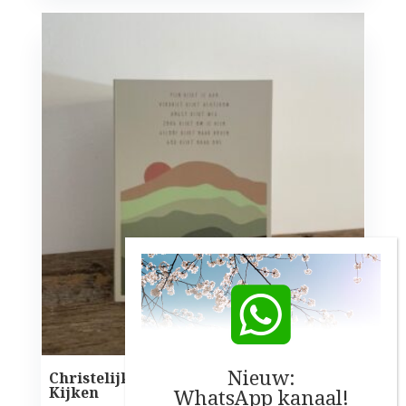
Nieuw:
Christelijke kaart – met het gedicht
Kijken
WhatsApp kanaal!