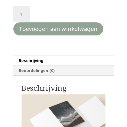
Christelijke
kaart
-
Toevoegen aan winkelwagen
met
het
gedicht
Kijk
naar
Beschrijving
de
vogels
Beoordelingen (0)
aantal
Beschrijving