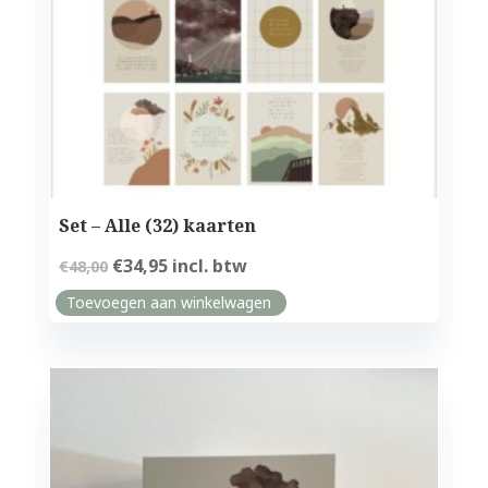
Set – Alle (32) kaarten
Oorspronkelijke
Huidige
€
34,95
incl. btw
€
48,00
prijs
prijs
Toevoegen aan winkelwagen
was:
is:
€48,00.
€34,95.