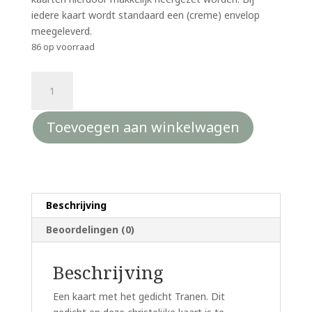
iedere kaart wordt standaard een (creme) envelop
meegeleverd.
86 op voorraad
Christelijke
kaart
-
Toevoegen aan winkelwagen
met
het
gedicht
Tranen
aantal
Beschrijving
Beoordelingen (0)
Beschrijving
Een kaart met het gedicht Tranen. Dit