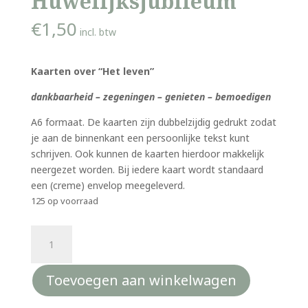
Huwelijksjubileum
€
1,50
incl. btw
Kaarten over “Het leven”
dankbaarheid – zegeningen – genieten – bemoedigen
A6 formaat. De kaarten zijn dubbelzijdig gedrukt zodat
je aan de binnenkant een persoonlijke tekst kunt
schrijven. Ook kunnen de kaarten hierdoor makkelijk
neergezet worden. Bij iedere kaart wordt standaard
een (creme) envelop meegeleverd.
125 op voorraad
Christelijke
kaart
-
Toevoegen aan winkelwagen
met
het