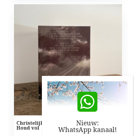
Nieuw:
Christelijke kaart – met het gedicht
Houd vol
WhatsApp kanaal!