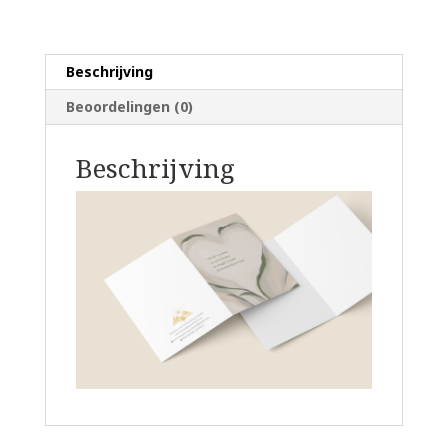
gedicht
Huwelijksjubileum
aantal
Beschrijving
Beoordelingen (0)
Beschrijving