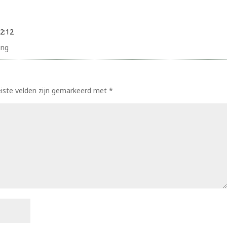
2:12
ing
eiste velden zijn gemarkeerd met
*