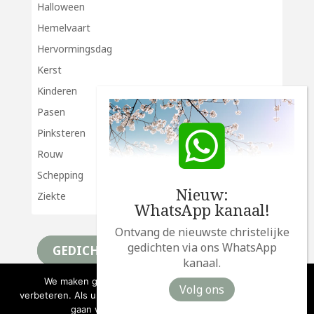
Halloween
Hemelvaart
Hervormingsdag
Kerst
Kinderen
Pasen
Pinksteren
Rouw
Schepping
Nieuw:
Ziekte
WhatsApp kanaal!
Ontvang de nieuwste christelijke
gedichten via ons WhatsApp
GEDICHTEN
kanaal.
We maken gebruik van cookies om deze website te
Volg ons
verbeteren. Als u doorgaat met het gebruiken van de website,
gaan we er vanuit dat u ermee instemt.