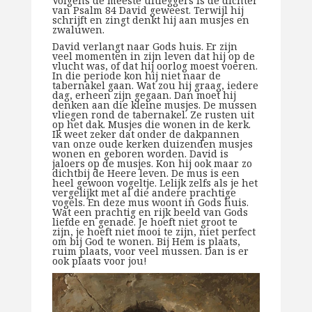
Volgens de meeste uitleggers is de dichter
van Psalm 84 David geweest. Terwijl hij
schrijft en zingt denkt hij aan musjes en
zwaluwen.
David verlangt naar Gods huis. Er zijn
veel momenten in zijn leven dat hij op de
vlucht was, of dat hij oorlog moest voeren.
In die periode kon hij niet naar de
tabernakel gaan. Wat zou hij graag, iedere
dag, erheen zijn gegaan. Dan moet hij
denken aan die kleine musjes. De mussen
vliegen rond de tabernakel. Ze rusten uit
op het dak. Musjes die wonen in de kerk.
Ik weet zeker dat onder de dakpannen
van onze oude kerken duizenden musjes
wonen en geboren worden. David is
jaloers op de musjes. Kon hij ook maar zo
dichtbij de Heere leven. De mus is een
heel gewoon vogeltje. Lelijk zelfs als je het
vergelijkt met al die andere prachtige
vogels. En deze mus woont in Gods huis.
Wat een prachtig en rijk beeld van Gods
liefde en genade. Je hoeft niet groot te
zijn, je hoeft niet mooi te zijn, niet perfect
om bij God te wonen. Bij Hem is plaats,
ruim plaats, voor veel mussen. Dan is er
ook plaats voor jou!