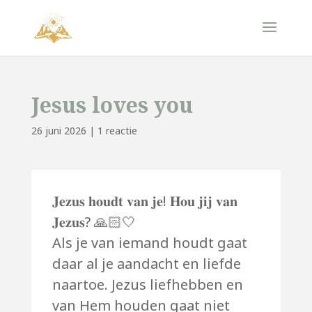
Jesus loves you
26 juni 2026
|
1 reactie
𝐉𝐞𝐳𝐮𝐬 𝐡𝐨𝐮𝐝𝐭 𝐯𝐚𝐧 𝐣𝐞! 𝐇𝐨𝐮 𝐣𝐢𝐣 𝐯𝐚𝐧
𝐉𝐞𝐳𝐮𝐬? 🙏🏻🤍
Als je van iemand houdt gaat
daar al je aandacht en liefde
naartoe. Jezus liefhebben en
van Hem houden gaat niet