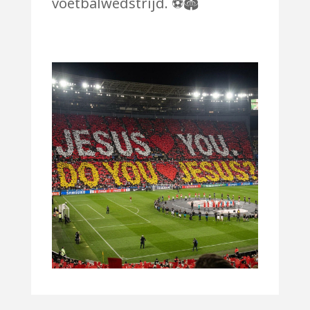
voetbalwedstrijd. ⚽️🏟️